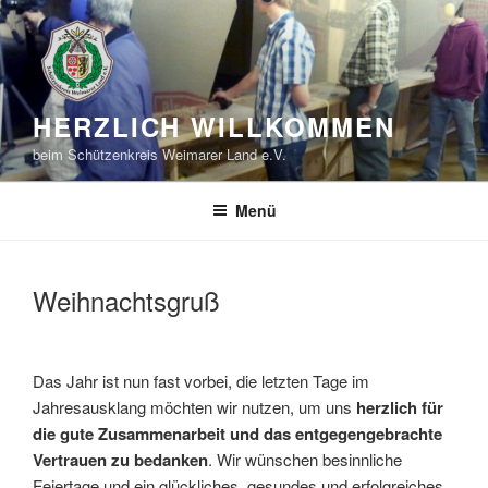
Zum
Inhalt
springen
HERZLICH WILLKOMMEN
beim Schützenkreis Weimarer Land e.V.
Menü
Weihnachtsgruß
Das Jahr ist nun fast vorbei, die letzten Tage im
Jahresausklang möchten wir nutzen, um uns
herzlich für
die gute Zusammenarbeit und das entgegengebrachte
Vertrauen zu bedanken
. Wir wünschen besinnliche
Feiertage und ein glückliches, gesundes und erfolgreiches