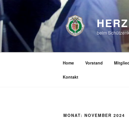
Zum
Inhalt
springen
HERZ
beim Schützenk
Home
Vorstand
Mitglie
Kontakt
MONAT:
NOVEMBER 2024