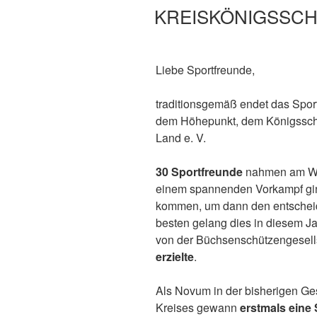
KREISKÖNIGSSCH
Liebe Sportfreunde,
traditionsgemäß endet das Spor
dem Höhepunkt, dem Königssch
Land e. V.
30 Sportfreunde
nahmen am Wet
einem spannenden Vorkampf gin
kommen, um dann den entsche
besten gelang dies in diesem J
von der Büchsenschützengesells
erzielte
.
Als Novum in der bisherigen G
Kreises gewann
erstmals eine