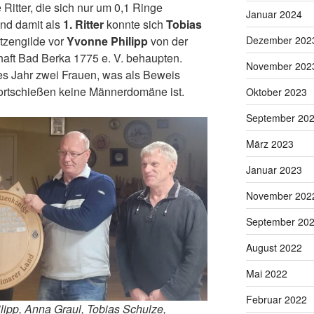
itter, die sich nur um 0,1 Ringe
Januar 2024
nd damit als
1. Ritter
konnte sich
Tobias
Dezember 202
tzengilde vor
Yvonne Philipp
von der
haft Bad Berka 1775 e. V. behaupten.
November 202
es Jahr zwei Frauen, was als Beweis
rtschießen keine Männerdomäne ist.
Oktober 2023
September 20
März 2023
Januar 2023
November 202
September 20
August 2022
Mai 2022
Februar 2022
ilipp, Anna Graul, Tobias Schulze,