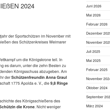
IEßEN 2024
Juni 2026
Mai 2026
Februar 2026
Dezember 202
tjahr der Sportschützen im November mit
ießen des Schützenkreises Weimarer
November 202
Juli 2025
tkampf um die Königskrone teil. In
Mai 2025
g es darum, unter die zehn Besten zu
Februar 2025
idenden Königsschuss abzugeben. Am
ahr der
Schützenfreundin Anna Graul
November 202
chaft 1775 Apolda e. V., die
9,8 Ringe
Oktober 2024
September 20
eschichte des Königsschießens des
März 2024
 Schützin die Krone
. Nicht weniger