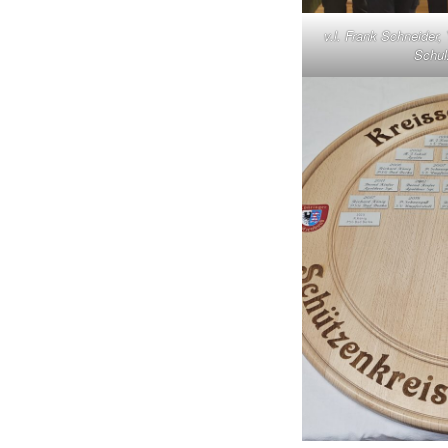
v.l. Frank Schneider,
Schul