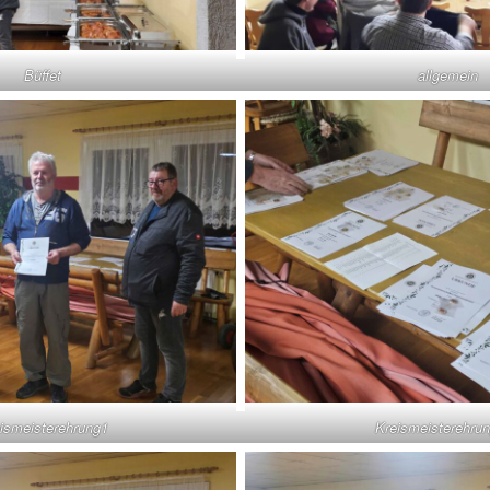
Büffet
allgemein
ismeisterehrung1
Kreismeisterehru