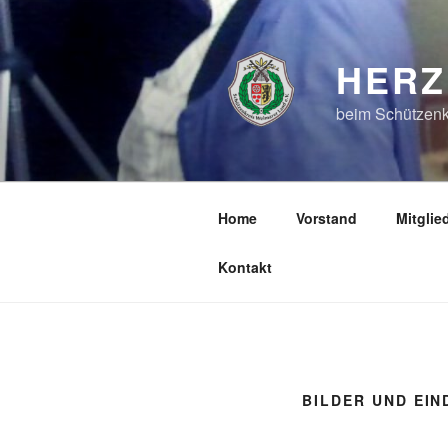
Zum
Inhalt
springen
HERZ
beim Schützenk
Home
Vorstand
Mitglie
Kontakt
BILDER UND EI