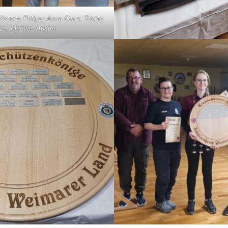
 Yvonne Philipp, Anna Graul, Tobias
ze, Mathias Austen