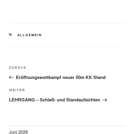
KATEGORIEN
ALLGEMEIN
Beitragsnavigation
Vorheriger
ZURÜCK
Beitrag
Eröffnungswettkampf neuer 50m KK Stand
Nächster
WEITER
Beitrag
LEHRGANG – Schieß- und Standaufsichten
Juni 2026