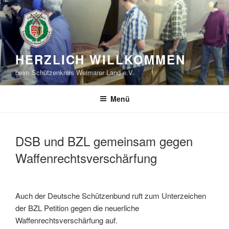
Zum
Inhalt
springen
HERZLICH WILLKOMMEN
beim Schützenkreis Weimarer Land e.V.
Menü
DSB und BZL gemeinsam gegen
Waffenrechtsverschärfung
Auch der Deutsche Schützenbund ruft zum Unterzeichen
der BZL Petition gegen die neuerliche
Waffenrechtsverschärfung auf.